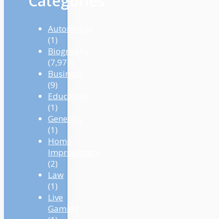
Categories
Automotive
(1)
Biography
(7,972)
Business
(9)
Education
(1)
Generals
(1)
Home
Improvement
(2)
Law
(1)
Live
Gaming