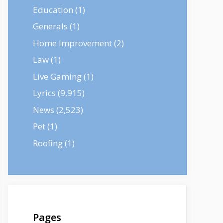
Education
(1)
Generals
(1)
Home Improvement
(2)
Law
(1)
Live Gaming
(1)
Lyrics
(9,915)
News
(2,523)
Pet
(1)
Roofing
(1)
Pages