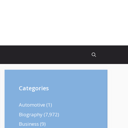
Categories
Automotive
(1)
Biography
(7,972)
Business
(9)