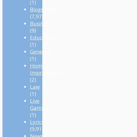
(1)
Biography
(7,972)
Business
(9)
Education
(1)
Generals
(1)
Home
Improvement
(2)
Law
(1)
Live
Gaming
(1)
Lyrics
(9,915)
News