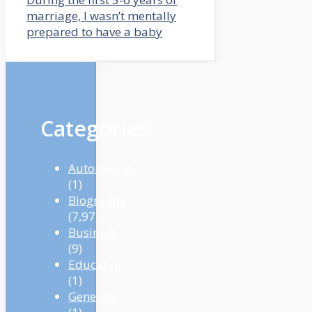
marriage, I wasn’t mentally
prepared to have a baby
Categories
Automotive
(1)
Biography
(7,972)
Business
(9)
Education
(1)
Generals