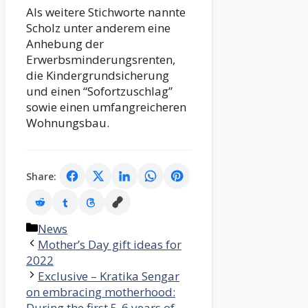
Als weitere Stichworte nannte
Scholz unter anderem eine
Anhebung der
Erwerbsminderungsrenten,
die Kindergrundsicherung
und einen “Sofortzuschlag”
sowie einen umfangreicheren
Wohnungsbau.
Share:
Categories
News
Mother’s Day gift ideas for
2022
Exclusive – Kratika Sengar
on embracing motherhood:
During the first 5-6 years of