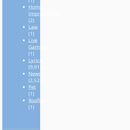
(1)
Home
Improvement
(2)
Law
(1)
Live
Gaming
(1)
Lyrics
(9,915)
News
(2,523)
Pet
(1)
Roofing
(1)