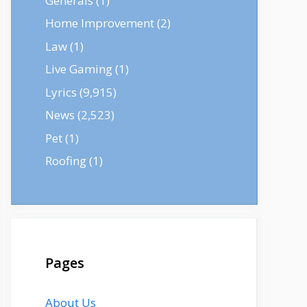
Generals
(1)
Home Improvement
(2)
Law
(1)
Live Gaming
(1)
Lyrics
(9,915)
News
(2,523)
Pet
(1)
Roofing
(1)
Pages
About Us