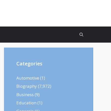
Categories
Automotive
(1)
Biography
(7,972)
Business
(9)
Education
(1)