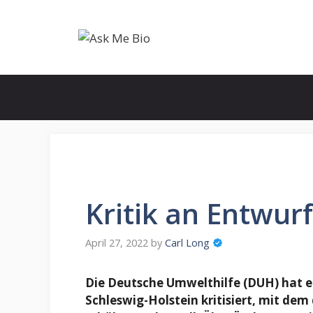
Skip
to
content
Kritik an Entwur
April 27, 2022
by
Carl Long
Die Deutsche Umwelthilfe (DUH) hat e
Schleswig-Holstein kritisiert, mit d