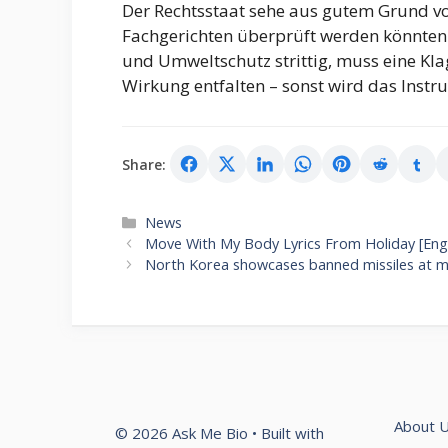
Der Rechtsstaat sehe aus gutem Grund vo
Fachgerichten überprüft werden könnten. 
und Umweltschutz strittig, muss eine Kla
Wirkung entfalten – sonst wird das Inst
Share:
Categories
News
Move With My Body Lyrics From Holiday [Engl
North Korea showcases banned missiles at mil
About 
© 2026 Ask Me Bio
• Built with