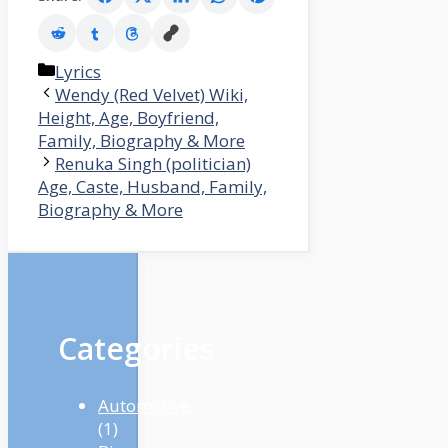
Categories
Lyrics
Wendy (Red Velvet) Wiki,
Height, Age, Boyfriend,
Family, Biography & More
Renuka Singh (politician)
Age, Caste, Husband, Family,
Biography & More
Categories
Automotive
(1)