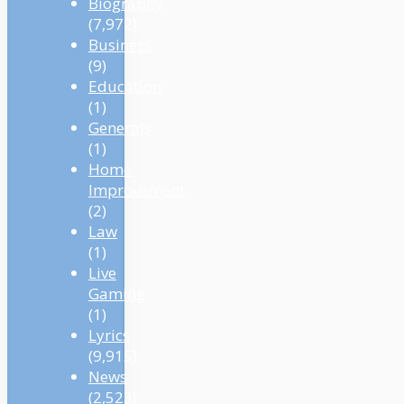
Biography
(7,972)
Business
(9)
Education
(1)
Generals
(1)
Home
Improvement
(2)
Law
(1)
Live
Gaming
(1)
Lyrics
(9,915)
News
(2,523)