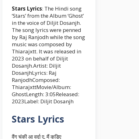
Stars Lyrics
: The Hindi song
‘Stars’ from the Album ‘Ghost’
in the voice of Diljit Dosanjh.
The song lyrics were penned
by Raj Ranjodh while the song
music was composed by
Thiarajxtt. It was released in
2023 on behalf of Diljit
Dosanjh.Artist: Diljit
DosanjhLyrics: Raj
RanjodhComposed:
ThiarajxttMovie/Album:
GhostLength: 3:05Released:
2023Label: Diljit Dosanjh
Stars Lyrics
वैंग चंकी आ वर्दा ए, मैं कुड़िए