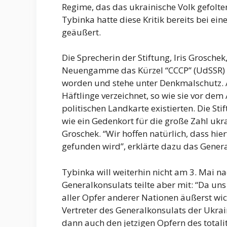
Regime, das das ukrainische Volk gefolter
Tybinka hatte diese Kritik bereits bei 
geäußert.
Die Sprecherin der Stiftung, Iris Groschek
Neuengamme das Kürzel “CCCP” (UdSSR) z
worden und stehe unter Denkmalschutz. A
Häftlinge verzeichnet, so wie sie vor de
politischen Landkarte existierten. Die St
wie ein Gedenkort für die große Zahl ukr
Groschek. “Wir hoffen natürlich, dass hi
gefunden wird”, erklärte dazu das Gener
Tybinka will weiterhin nicht am 3. Mai 
Generalkonsulats teilte aber mit: “Da un
aller Opfer anderer Nationen äußerst wich
Vertreter des Generalkonsulats der Ukrai
dann auch den jetzigen Opfern des totali