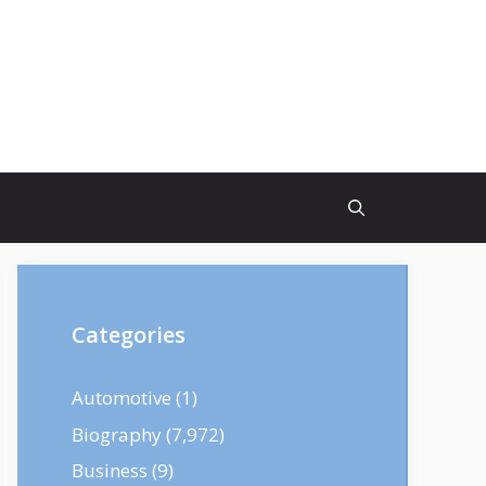
Categories
Automotive
(1)
Biography
(7,972)
Business
(9)